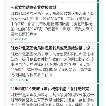
公私協力助攻企業數位轉型
財政部北區國稅局表示，為鼓勵營業人導入電子發
票及推動企業e化，將於115年8月21日（星期五）
下午2時，假新北市政府稅捐稽徵處（新北市板橋
區中山路1段143號）9樓禮堂，舉辦「營業人導入
雲端發票博覽會...
2026-08-01
財政部北區國稅局辦理圖利與便民廉政講習，深耕稅務員法紀觀念
財政部北區國稅局表示，為增進機關同仁專業法律
知識，提升稅務案件執行效能，確保同仁執行公務
廉潔自持，在法律所賦予的範圍內依法行政，於
115年7月30日辦理圖利與便民廉政講習，邀請臺
灣桃園地方檢察署主任檢...
2026-07-30
115年度私立醫療（事）機構申請「會計紀錄完備正確之醫院」認定自即日起開始受理
財政部北區國稅局表示，為維護就醫民眾列報綜合
所得稅醫藥及生育費列舉扣除額的權益，刻輔導轄
內非全民健康保險特約私立醫療（事）機構，依規