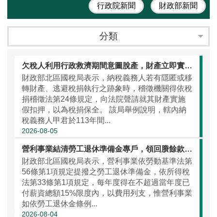
行政院新聞
財政部新聞
分類
欠稅人利用行政救濟期間意圖脫產，財產立即實施假扣押
財政部北區國稅局表示，納稅義務人若有隱匿或移
轉財產、逃避稅捐執行之跡象時，稽徵機關得依稅
捐稽徵法第24條規定，向法院聲請就其財產實施
假扣押，以為稅捐保全。 該局舉例說明，轄內納
稅義務人甲君於113年間...
2026-08-05
營利事業結清勞工退休準備金專戶，領回賸餘款應列報其他收入
財政部北區國稅局表示，營利事業依勞動基準法第
56條第1項規定提撥之勞工退休準備金，依所得稅
法第33條第1項規定，每年度得在不超過當年度已
付薪資總額15%限度內，以費用列支，惟營利事業
如依勞工退休金條例...
2026-08-04