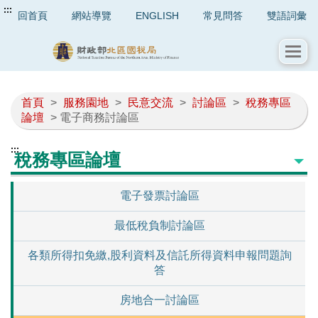
:::
回首頁
網站導覽
ENGLISH
常見問答
雙語詞彙
首頁
>
服務園地
>
民意交流
>
討論區
>
稅務專區
論壇
> 電子商務討論區
:::
稅務專區論壇
電子發票討論區
最低稅負制討論區
各類所得扣免繳,股利資料及信託所得資料申報問題詢
答
房地合一討論區