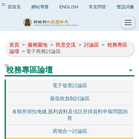
:::
回首頁
網站導覽
ENGLISH
常見問答
雙語詞彙
首頁
>
服務園地
>
民意交流
>
討論區
>
稅務專區
論壇
> 電子商務討論區
:::
稅務專區論壇
電子發票討論區
最低稅負制討論區
各類所得扣免繳,股利資料及信託所得資料申報問題詢
答
房地合一討論區