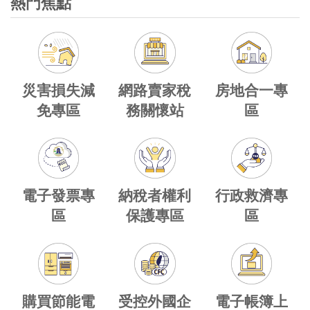
熱門焦點
網路賣家稅
災害損失減
房地合一專
務關懷站
免專區
區
電子發票專
納稅者權利
行政救濟專
區
保護專區
區
購買節能電
受控外國企
電子帳簿上