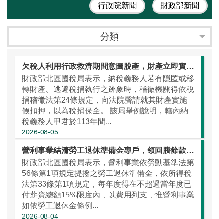
行政院新聞
財政部新聞
分類
欠稅人利用行政救濟期間意圖脫產，財產立即實施假扣押
財政部北區國稅局表示，納稅義務人若有隱匿或移
轉財產、逃避稅捐執行之跡象時，稽徵機關得依稅
捐稽徵法第24條規定，向法院聲請就其財產實施
假扣押，以為稅捐保全。 該局舉例說明，轄內納
稅義務人甲君於113年間...
2026-08-05
營利事業結清勞工退休準備金專戶，領回賸餘款應列報其他收入
財政部北區國稅局表示，營利事業依勞動基準法第
56條第1項規定提撥之勞工退休準備金，依所得稅
法第33條第1項規定，每年度得在不超過當年度已
付薪資總額15%限度內，以費用列支，惟營利事業
如依勞工退休金條例...
2026-08-04