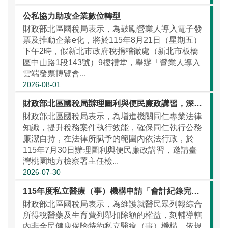
公私協力助攻企業數位轉型
財政部北區國稅局表示，為鼓勵營業人導入電子發
票及推動企業e化，將於115年8月21日（星期五）
下午2時，假新北市政府稅捐稽徵處（新北市板橋
區中山路1段143號）9樓禮堂，舉辦「營業人導入
雲端發票博覽會...
2026-08-01
財政部北區國稅局辦理圖利與便民廉政講習，深耕稅務員法紀觀念
財政部北區國稅局表示，為增進機關同仁專業法律
知識，提升稅務案件執行效能，確保同仁執行公務
廉潔自持，在法律所賦予的範圍內依法行政，於
115年7月30日辦理圖利與便民廉政講習，邀請臺
灣桃園地方檢察署主任檢...
2026-07-30
115年度私立醫療（事）機構申請「會計紀錄完備正確之醫院」認定自即日起開始受理
財政部北區國稅局表示，為維護就醫民眾列報綜合
所得稅醫藥及生育費列舉扣除額的權益，刻輔導轄
內非全民健康保險特約私立醫療（事）機構，依規