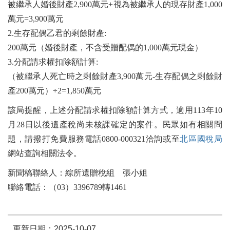
被繼承人婚後財產2,900萬元+視為被繼承人的現存財產1,000
萬元=3,900萬元
2.生存配偶乙君的剩餘財產:
200萬元（婚後財產，不含受贈配偶的1,000萬元現金）
3.分配請求權扣除額計算:
（被繼承人死亡時之剩餘財產3,900萬元-生存配偶之剩餘財
產200萬元）÷2=1,850萬元
該局提醒，上述分配請求權扣除額計算方式，適用113年10
月28日以後遺產稅尚未核課確定的案件。民眾如有相關問
題，請撥打免費服務電話0800-000321洽詢或至
北區國稅局
網站查詢相關法令。
新聞稿聯絡人：綜所遺贈稅組 張小姐
聯絡電話：（03）3396789轉1461
更新日期：2025-10-07