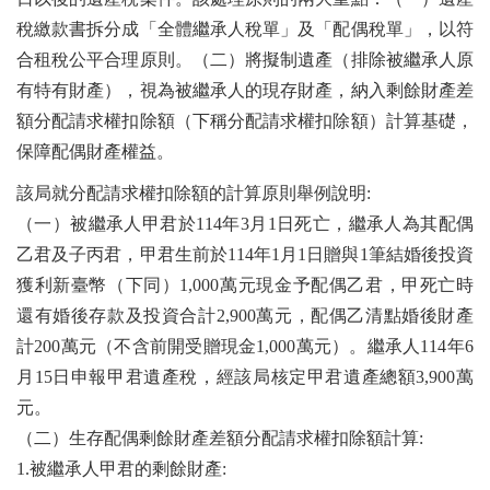
稅繳款書拆分成「全體繼承人稅單」及「配偶稅單」，以符
合租稅公平合理原則。（二）將擬制遺產（排除被繼承人原
有特有財產），視為被繼承人的現存財產，納入剩餘財產差
額分配請求權扣除額（下稱分配請求權扣除額）計算基礎，
保障配偶財產權益。
該局就分配請求權扣除額的計算原則舉例說明:
（一）被繼承人甲君於114年3月1日死亡，繼承人為其配偶
乙君及子丙君，甲君生前於114年1月1日贈與1筆結婚後投資
獲利新臺幣（下同）1,000萬元現金予配偶乙君，甲死亡時
還有婚後存款及投資合計2,900萬元，配偶乙清點婚後財產
計200萬元（不含前開受贈現金1,000萬元）。繼承人114年6
月15日申報甲君遺產稅，經該局核定甲君遺產總額3,900萬
元。
（二）生存配偶剩餘財產差額分配請求權扣除額計算:
1.被繼承人甲君的剩餘財產: