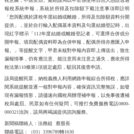
稅意圖，不應受罰。案經該局以甲君係使用自然人憑證透過
報稅系統申報，系統於所得及扣除額下載注意事項即註明
「您與配偶於課稅年度結婚或離婚，所得及扣除額資料分開
提供」，並於自行輸入配偶基本資料及勾選結婚登記時，出
現紅字標示「112年度結婚或離婚登記者，可選擇合併或分
開申報。填寫配偶資料即為合併申報，配偶所得亦應匯入申
報。」等提醒文字，甲君未核對申報內容即上傳送出，致生
漏報情事，仍有應注意、能注意而未注意之過失，應依所得
稅法第110條第1項規定處罰，駁回其復查申請。
該局提醒民眾，納稅義務人利用網路申報綜合所得稅，應詳
閱系統提醒並逐一核對申報內容，確保資訊完整無誤，如發
現有漏報情形，請儘速向國稅局辦理補申報，以免事後遭補
稅與處罰。民眾如有任何疑問，可撥打免費服務電話0800-
000321洽詢，該局將竭誠提供諮詢服務。
新聞稿聯絡人：法務組 蔡股長
聯絡電話：（03）3396789轉1630