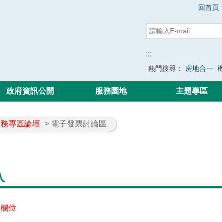
回首頁
:::
熱門搜尋：
房地合一
政府資訊公開
服務園地
主題專區
稅務專區論壇
> 電子發票討論區
入
填欄位